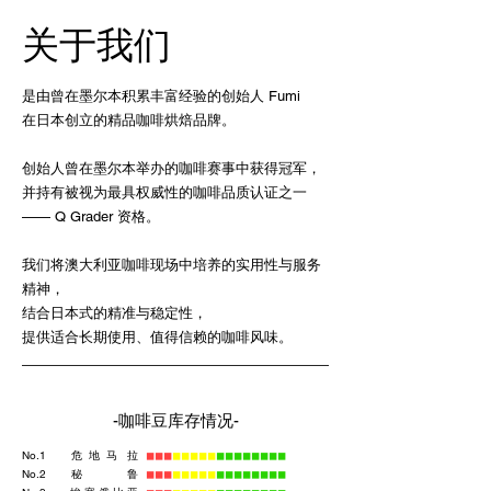
关于我们
是由曾在墨尔本积累丰富经验的创始人 Fumi
在日本创立的精品咖啡烘焙品牌。
创始人曾在墨尔本举办的咖啡赛事中获得冠军，
并持有被视为最具权威性的咖啡品质认证之一
—— Q Grader 资格。
我们将澳大利亚咖啡现场中培养的实用性与服务
精神，
结合日本式的精准与稳定性，
提供适合长期使用、值得信赖的咖啡风味。
-咖啡豆库存情况-
​No.1
危 地 马 拉
◼︎◼︎◼︎
◼︎◼︎◼︎
◼︎◼︎
◼︎◼︎◼︎◼︎◼︎◼︎◼︎◼︎
No.2
秘 鲁
◼︎◼︎◼︎
◼︎◼︎◼︎
◼︎◼︎
◼︎◼︎◼︎◼︎◼︎◼︎◼︎◼︎