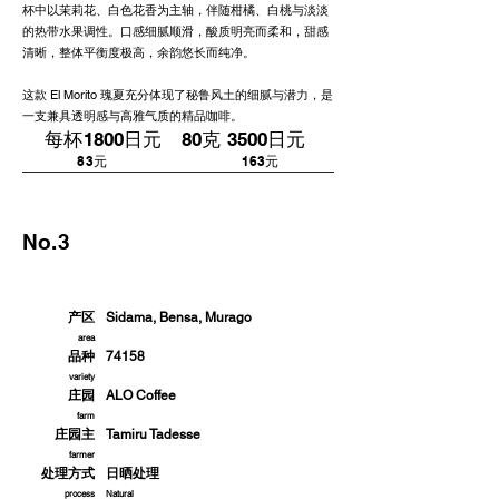
杯中以茉莉花、白色花香为主轴，伴随柑橘、白桃与淡淡
的热带水果调性。口感细腻顺滑，酸质明亮而柔和，甜感
清晰，整体平衡度极高，余韵悠长而纯净。
这款 El Morito 瑰夏充分体现了秘鲁风土的细腻与潜力，是
一支兼具透明感与高雅气质的精品咖啡。
每杯1800日元 80克 3500日元
​83元 163元
No.3
埃塞俄比亚
产区
Sidama, Bensa, Murago
area
品种
74158
variety
庄园
ALO Coffee
farm
庄园主
Tamiru Tadesse
farmer
处理方式
日晒处理
process
Natural