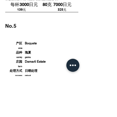
每杯3000日元 80克 7000日元
​139元 325元
No.5
巴 拿 马
产区
Boquete​
area
品种
瑰夏
variety
geisha
庄园
Damarli Estate
farm
处理方式
日晒处理
process
natural
海拔
1400-1600m
altitude
批次编号
3.18.2025
Lot number
此批次咖啡来自巴拿马知名农园 Damarli Estate，为 巴拿
马最佳咖啡大赛（BOP）入赏的同一批次咖啡。Damarli
Estate 以对瑰夏（Geisha）等高端品种的精细化管理与精
准处理而闻名，持续在国际舞台上获得高度评价。