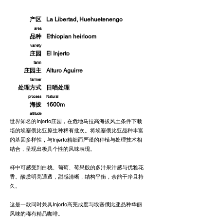
危地马拉
产区
La Libertad, Huehuetenengo
area
品种
Ethiopian heirloom
variety
庄园
El Injerto
farm
庄园主
Alturo Aguirre
farmer
处理方式
日晒处理
process
Natural
海拔
1600m
altitude
世界知名的Injerto庄园，在危地马拉高海拔风土条件下栽
培的埃塞俄比亚原生种稀有批次。将埃塞俄比亚品种丰富
的基因多样性，与Injerto精细而严谨的种植与处理技术相
结合，呈现出极具个性的风味表现。
杯中可感受到白桃、葡萄、莓果般的多汁果汁感与优雅花
香。酸质明亮通透，甜感清晰，结构平衡，余韵干净且持
久。
这是一款同时兼具Injerto高完成度与埃塞俄比亚品种华丽
风味的稀有精品咖啡。