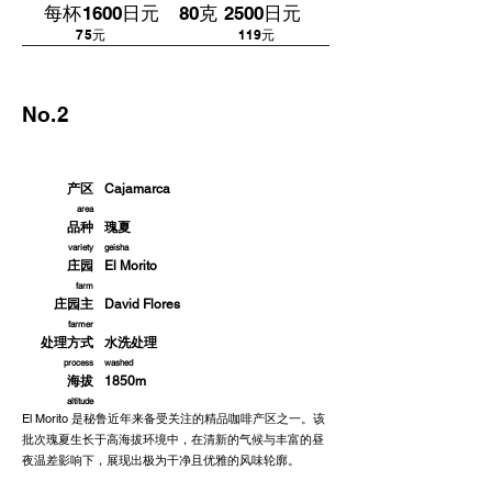
每杯1600日元 80克 2500日元
​75元 119元
No.2
秘 鲁
产区
Cajamarca
area
品种
瑰夏
variety
geisha
庄园
El Morito
farm
庄园主
​David Flores
farmer
处理方式
​水洗处理
process
washed
海拔
​1850m
altitude
El Morito 是秘鲁近年来备受关注的精品咖啡产区之一。该
批次瑰夏生长于高海拔环境中，在清新的气候与丰富的昼
夜温差影响下，展现出极为干净且优雅的风味轮廓。