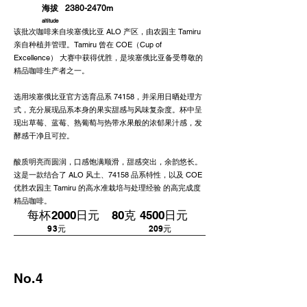
海拔
2380-2470m
altitude
该批次咖啡来自埃塞俄比亚 ALO 产区，由农园主 Tamiru
亲自种植并管理。Tamiru 曾在 COE（Cup of
Excellence） 大赛中获得优胜，是埃塞俄比亚备受尊敬的
精品咖啡生产者之一。
选用埃塞俄比亚官方选育品系 74158，并采用日晒处理方
式，充分展现品系本身的果实甜感与风味复杂度。杯中呈
现出草莓、蓝莓、熟葡萄与热带水果般的浓郁果汁感，发
酵感干净且可控。
酸质明亮而圆润，口感饱满顺滑，甜感突出，余韵悠长。
这是一款结合了 ALO 风土、74158 品系特性，以及 COE
优胜农园主 Tamiru 的高水准栽培与处理经验 的高完成度
精品咖啡。
每杯2000日元 80克 4500日元
​93元 209元
No.4
巴 拿 马