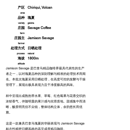
产区
Chiriqui, Volcan
area
品种
瑰夏
variety
geisha
庄园
Savage Coffee
farm
庄园主
Jamison Savage
farmer
处理方式
日晒处理
process
natural
海拔
1800m
altitude
Jamison Savage 是巴拿马精品咖啡界最具代表性的生产
者之一，以对瑰夏品种的深刻理解与精准的处理技术而闻
名。本批次瑰夏采用日晒处理，在高度可控的发酵与干燥
管理下，展现出极具表现力且干净度极高的风味。
杯中呈现出成熟热带水果、草莓、红色莓果与花香交织的
浓郁香气，伴随明显的果汁感与丝滑质地。甜感集中而清
晰，酸质明亮但不尖锐，整体结构立体，余韵悠长而优
雅。
这是一款兼具巴拿马瑰夏的华丽表现与 Jamison Savage
标志性精密日晒风格的高完成度精品咖啡。