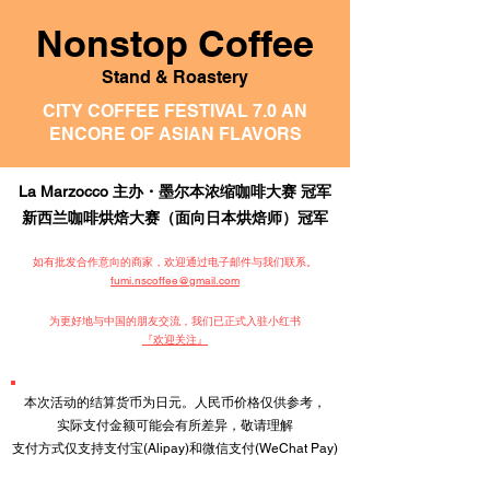
​Nonstop Coffee
Stand & Roastery
CITY COFFEE FESTIVAL 7.0 AN
ENCORE OF ASIAN FLAVORS
La Marzocco 主办・墨尔本浓缩咖啡大赛 冠军
新西兰咖啡烘焙大赛（面向日本烘焙师）冠军
如有批发合作意向的商家，欢迎通过电子邮件与我们联系。
​fumi.nscoffee@gmail.com
为更好地与中国的朋友交流，我们已正式入驻小红书
『欢迎关注』
​本次活动的结算货币为日元。人民币价格仅供参考，
实际支付金额可能会有所差异，敬请理解
支付方式仅支持支付宝(Alipay)和微信支付(WeChat Pay)