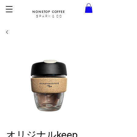
NONSTOP COFFEE
S P A R K & C O.
オリジナルkeep