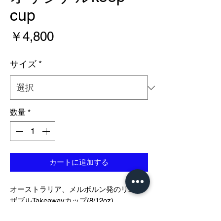
cup
価
￥4,800
格
サイズ
*
数量
*
カートに追加する
オーストラリア、メルボルン発のリユー
ザブルTakeawayカップ(8/12oz)
コルクバンドにNONSTOPCOFFEEの文