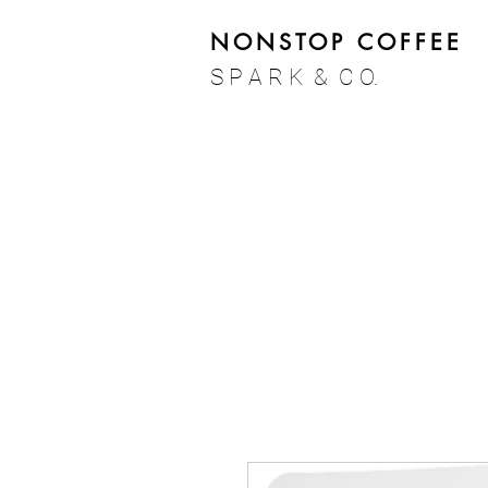
NONSTOP COFFEE
S P A R K & C O.