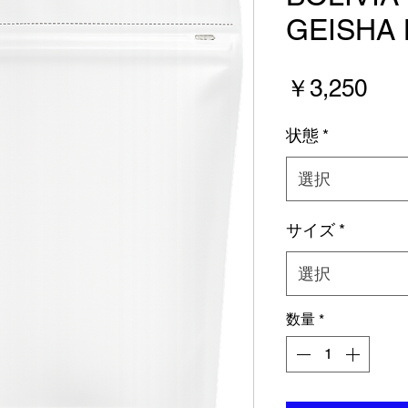
GEISHA
価
￥3,250
格
状態
*
選択
サイズ
*
選択
数量
*