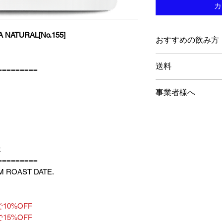
カ
 NATURAL[No.155]
おすすめの飲み方
フィルター（H
送料
=========
フィルター（急
コールドブリュ
15,000円以上で
事業者様へ
エスプレッソ
Nonstop Cof
ストラン様向けに
す。トレーニング
成も可能ですので
t
い合わせください
=========
We supply roasted 
M ROAST DATE.
and restaurants. If
free to contact us.
10%OFF
15%OFF