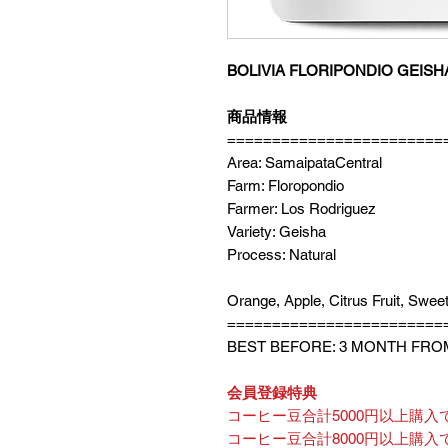
BOLIVIA FLORIPONDIO GEISHA
商品情報
========================
Area: SamaipataCentral
Farm: Floropondio
Farmer: Los Rodriguez
Variety: Geisha
Process: Natural
Orange, Apple, Citrus Fruit, Swee
========================
BEST BEFORE: 3 MONTH FRO
会員登録特典
コーヒー豆合計5000円以上購入で
コーヒー豆合計8000円以上購入で