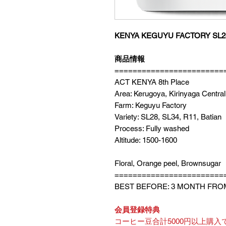
KENYA KEGUYU FACTORY SL28 
商品情報
========================
ACT KENYA 8th Place
Area: Kerugoya, Kirinyaga Central
Farm: Keguyu Factory
Variety: SL28, SL34, R11, Batian
Process: Fully washed
Altitude: 1500-1600
Floral, Orange peel, Brownsugar
========================
BEST BEFORE: 3 MONTH FRO
会員登録特典
コーヒー豆合計5000円以上購入で