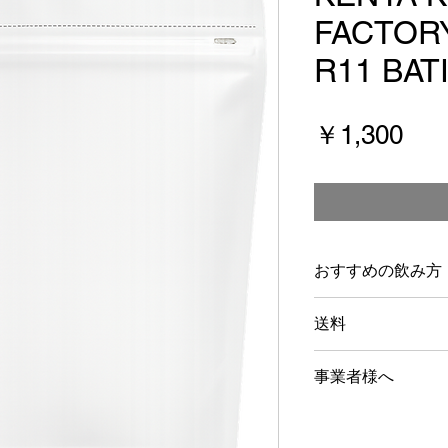
FACTORY
R11 BAT
価
￥1,300
格
おすすめの飲み方
フィルター（H
送料
フィルター（急
コールドブリュ
15,000円以上で
事業者様へ
エスプレッソ
Nonstop Cof
ストラン様向けに