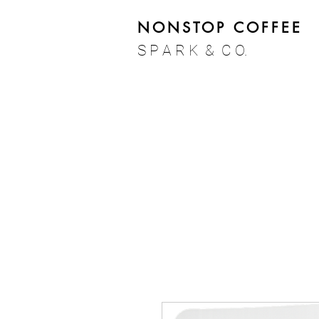
NONSTOP COFFEE
S P A R K & C O.