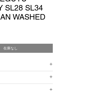
 SL28 SL34
IAN WASHED
在庫なし
OT）
冷）
ー
送料無料。
feeでは、全国のカフェ、ホテル、レ
、コーヒー豆卸も行っておりま