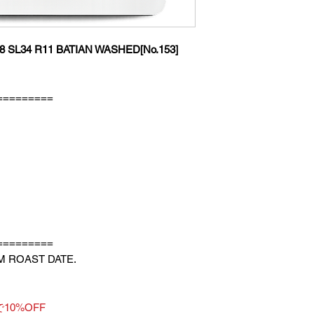
す。トレーニング
成も可能ですので
い合わせください
SL34 R11 BATIAN WASHED[No.153]
We supply roasted 
and restaurants. If
free to contact us.
=========
=========
M ROAST DATE.
10%OFF