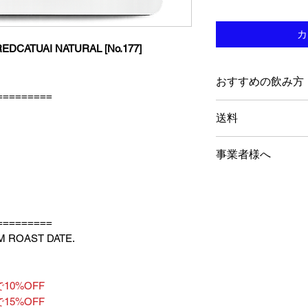
カ
DCATUAI NATURAL [No.177]
おすすめの飲み方
=========
フィルター（H
送料
フィルター（急
コールドブリュ
15,000円以上で
事業者様へ
エスプレッソ
Nonstop Cof
ストラン様向けに
す。トレーニング
=========
成も可能ですので
M ROAST DATE.
い合わせください
We supply roasted 
and restaurants. If
10%OFF
free to contact us.
15%OFF