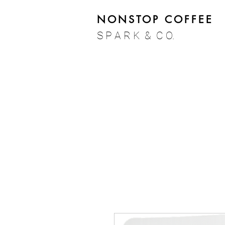
NONSTOP COFFEE
S P A R K & C O.